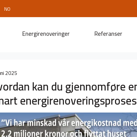
NO
Energirenoveringer
Referanser
uni 2025
vordan kan du gjennomføre e
mart energirenoveringsproses