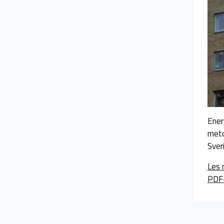
Ener
meto
Sver
Les 
PDF