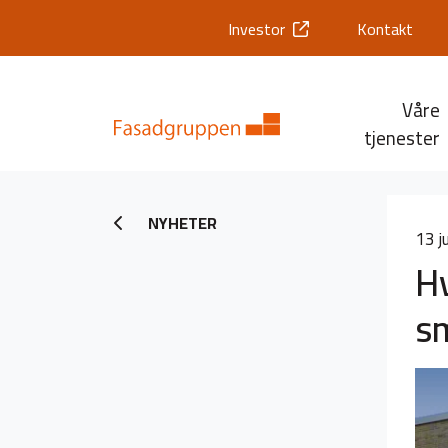
Investor
Kontakt
Våre
tjenester
NYHETER
13 j
H
s