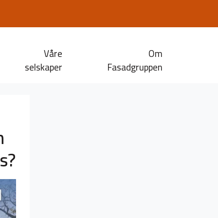
Våre
Om
selskaper
Fasadgruppen
n
s?