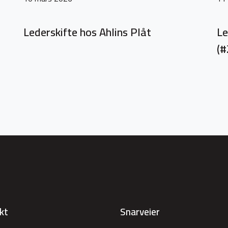
Lederskifte hos Ahlins Plåt
Le
(#
kt
Snarveier