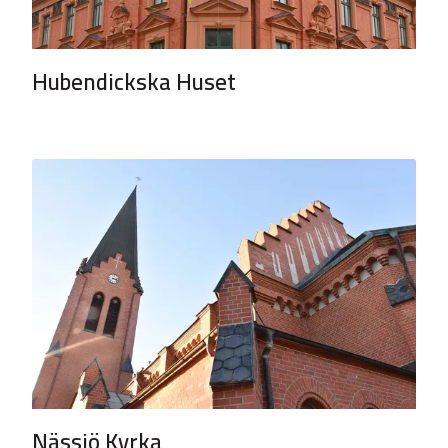
Hubendickska Huset
Nässjö Kyrka