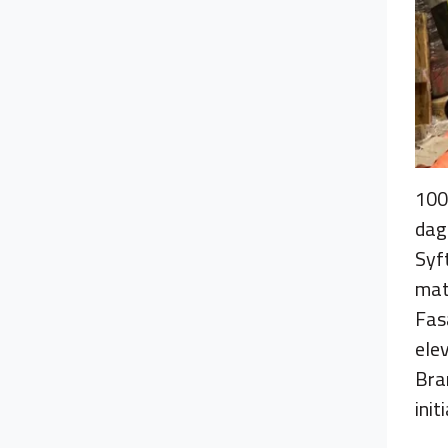
100
dag
Syf
mat
Fas
ele
Bra
ini