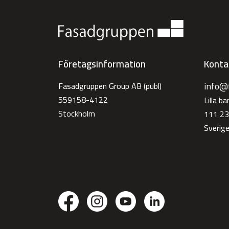
Företagsinformation
Konta
info@
Fasadgruppen Group AB (publ)
559158-4122
Lilla b
Stockholm
111 23
Sverig