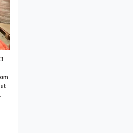
 3
 som
vet
a