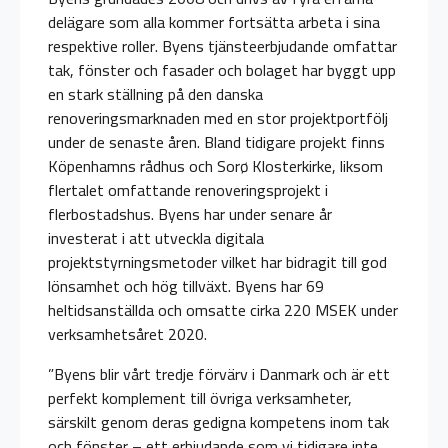
delägare som alla kommer fortsätta arbeta i sina
respektive roller. Byens tjänsteerbjudande omfattar
tak, fönster och fasader och bolaget har byggt upp
en stark ställning på den danska
renoveringsmarknaden med en stor projektportfölj
under de senaste åren. Bland tidigare projekt finns
Köpenhamns rådhus och Sorø Klosterkirke, liksom
flertalet omfattande renoveringsprojekt i
flerbostadshus. Byens har under senare år
investerat i att utveckla digitala
projektstyrningsmetoder vilket har bidragit till god
lönsamhet och hög tillväxt. Byens har 69
heltidsanställda och omsatte cirka 220 MSEK under
verksamhetsåret 2020.
”Byens blir vårt tredje förvärv i Danmark och är ett
perfekt komplement till övriga verksamheter,
särskilt genom deras gedigna kompetens inom tak
och fönster – ett erbjudande som vi tidigare inte