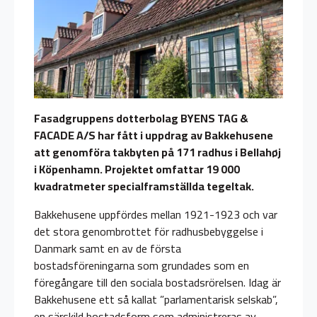
Fasadgruppens dotterbolag BYENS TAG &
FACADE A/S har fått i uppdrag av Bakkehusene
att genomföra takbyten på 171 radhus i Bellahøj
i Köpenhamn. Projektet omfattar 19 000
kvadratmeter specialframställda tegeltak.
Bakkehusene uppfördes mellan 1921-1923 och var
det stora genombrottet för radhusbebyggelse i
Danmark samt en av de första
bostadsföreningarna som grundades som en
föregångare till den sociala bostadsrörelsen. Idag är
Bakkehusene ett så kallat ”parlamentarisk selskab”,
en särskild bostadsform som administreras av