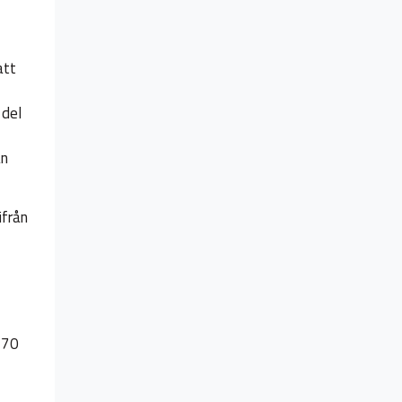
att
 del
an
ifrån
 70