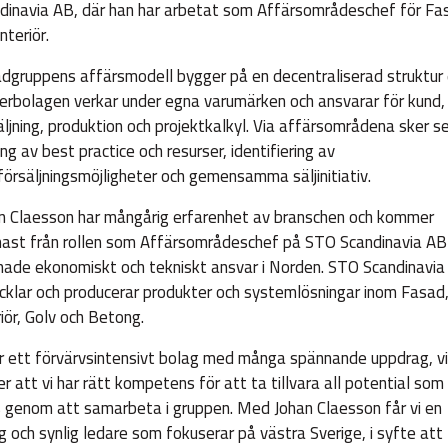
dinavia AB, där han har arbetat som Affärsområdeschef för Fa
nteriör.
dgruppens affärsmodell bygger på en decentraliserad struktur 
erbolagen verkar under egna varumärken och ansvarar för kund,
äljning, produktion och projektkalkyl. Via affärsområdena sker s
ing av best practice och resurser, identifiering av
försäljningsmöjligheter och gemensamma säljinitiativ.
n Claesson har mångårig erfarenhet av branschen och kommer
ast från rollen som Affärsområdeschef på STO Scandinavia AB
hade ekonomiskt och tekniskt ansvar i Norden. STO Scandinavia
cklar och producerar produkter och systemlösningar inom Fasad
riör, Golv och Betong.
är ett förvärvsintensivt bolag med många spännande uppdrag, vi
er att vi har rätt kompetens för att ta tillvara all potential som
s genom att samarbeta i gruppen. Med Johan Claesson får vi en
ig och synlig ledare som fokuserar på västra Sverige, i syfte att