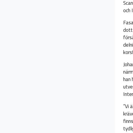
Scan
och I
Fasa
dott
förs
deln
kors
Joha
närm
han 
utve
Inte
”Vi 
kräv
finn
tydl