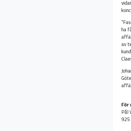
vida
konc
”Fas
ha f
affä
av t
kund
Clae
Joha
Göte
affä
För 
Pål 
925 