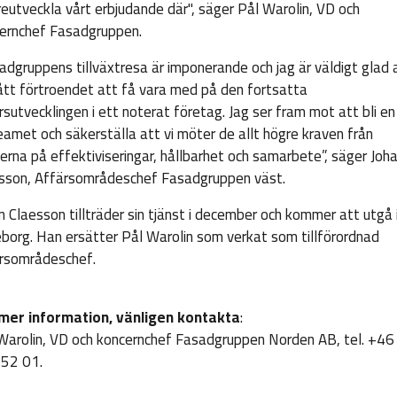
reutveckla vårt erbjudande där", säger Pål Warolin, VD och
ernchef Fasadgruppen.
adgruppens tillväxtresa är imponerande och jag är väldigt glad 
ått förtroendet att få vara med på den fortsatta
rsutvecklingen i ett noterat företag. Jag ser fram mot att bli en
eamet och säkerställa att vi möter de allt högre kraven från
erna på effektiviseringar, hållbarhet och samarbete”, säger Joh
sson, Affärsområdeschef Fasadgruppen väst.
n Claesson tillträder sin tjänst i december och kommer att utgå 
borg. Han ersätter Pål Warolin som verkat som tillförordnad
rsområdeschef.
mer information, vänligen kontakta
:
Warolin, VD och koncernchef Fasadgruppen Norden AB, tel. +46
52 01.