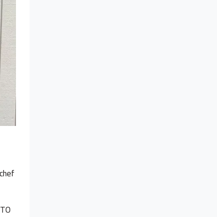
chef
STO