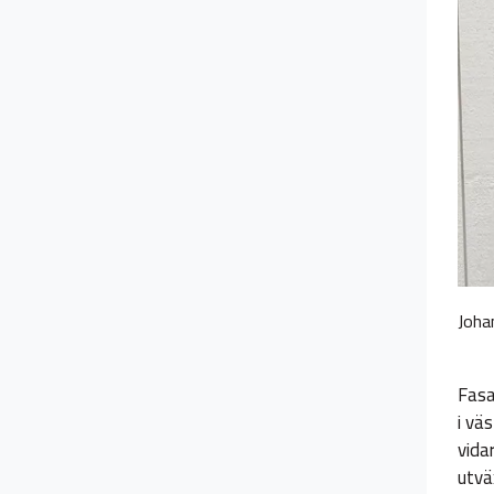
Joha
Fasa
i vä
vida
utvä