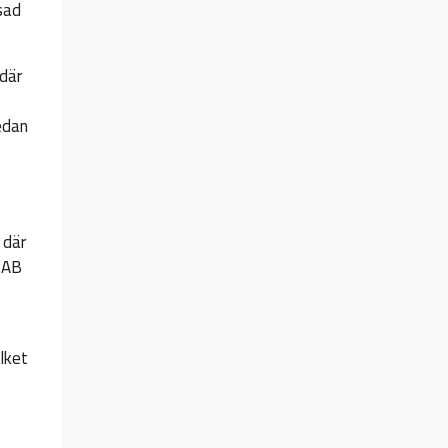
sad
där
edan
 där
 AB
,
lket