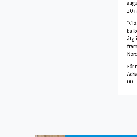
augu
20 m
”Vi 
balk
åtgä
fram
Nord
För 
Adri
00.