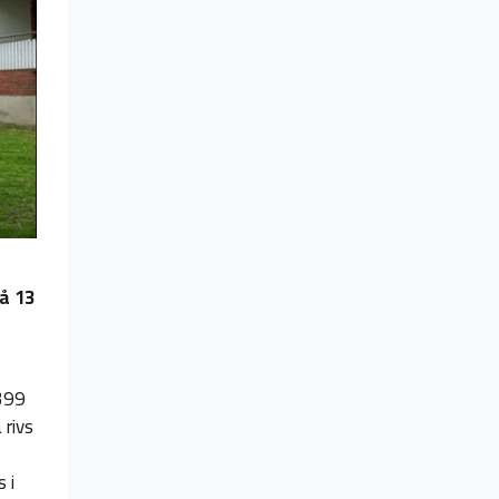
å 13
399
rivs
 i