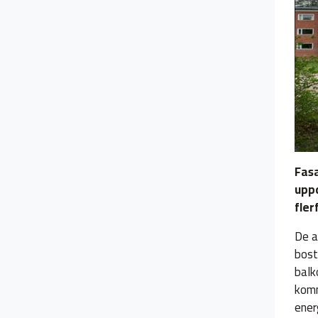
Fas
upp
fler
De a
bost
balk
komm
ener