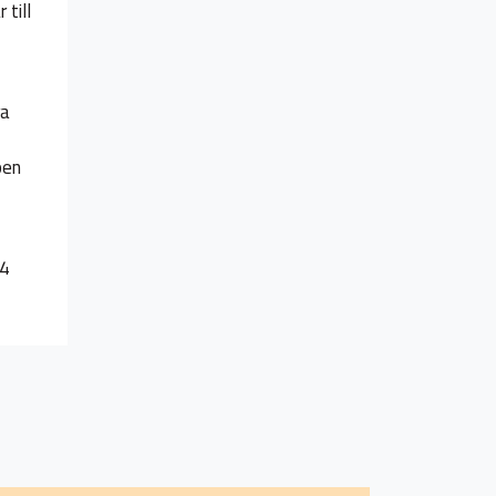
till
ra
pen
04