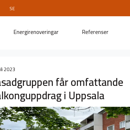
SE
Energirenoveringar
Referenser
uli 2023
asadgruppen får omfattande
lkonguppdrag i Uppsala