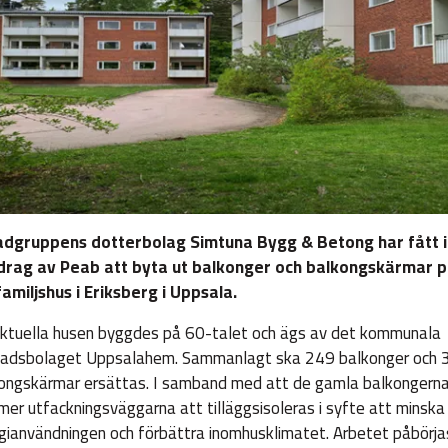
adgruppens dotterbolag Simtuna Bygg & Betong har fått i
drag av Peab att byta ut balkonger och balkongskärmar p
familjshus i Eriksberg i Uppsala.
ktuella husen byggdes på 60-talet och ägs av det kommunala
adsbolaget Uppsalahem. Sammanlagt ska 249 balkonger och 
ongskärmar ersättas. I samband med att de gamla balkongerna 
er utfackningsväggarna att tilläggsisoleras i syfte att minska
gianvändningen och förbättra inomhusklimatet. Arbetet påbörjas