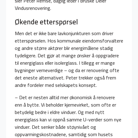
sier Peter Remse, daglig leder i Bruske Delér
Vindusrenovering.
Økende etterspørsel
Men det er ikke bare lavkonjunkturen som driver
etterspørselen. Hos kommunale eiendomsforvaltere
og andre større aktører blir energimålene stadig
tydeligere. Det gjør at mange ønsker å oppgradere
til energiglass eller isolerglass. I tillegg er mange
bygninger verneverdige – og da er renovering ofte
det eneste alternativet. Peter trekker også frem
andre fordeler med selskapets konsept.
– Det er nesten alltid mer økonomisk å renovere
enn å bytte. Vi beholder kjernevirket, som ofte er
betydelig bedre i eldre vinduer. Og med nytt
energiglass kan vi oppnå samme U-verdier som nye
vinduer. Det senker både støynivået og
oppvarmingskostnadene, samtidig som husets