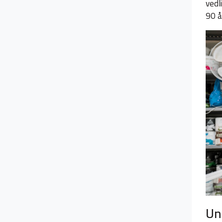
vedl
90 å
Un