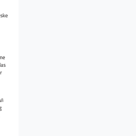
uske
ene
las
r
Vi
g
t