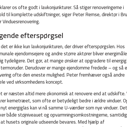
 klarer os ofte godt i lavkonjunkturer. Så stiger renoveringerne i
old til komplette udskiftninger, siger Peter Remse, direktør i Br
r Vinduesrenovering.
igende efterspørgsel
det er ikke kun lavkonjunkturen, der driver efterspørgslen. Hos
unale ejendomsejere og andre større aktører bliver energimål
ig tydeligere. Det gør, at mange ønsker at opgradere til energig
r termoruder. Derudover er mange ejendomme fredede – og så e
vering ofte den eneste mulighed. Peter fremhæver også andre
ele ved virksomhedens koncept.
t er næsten altid mere økonomisk at renovere end at udskifte. 
rer kernetræet, som ofte er betydeligt bedre i ældre vinduer. O
nyt energiglas kan vi nå samme U-værdier som nye vinduer. De
er både støjniveauet og opvarmningsomkostningerne, samtidig
at husets originale udseende bevares. Med hjælp af