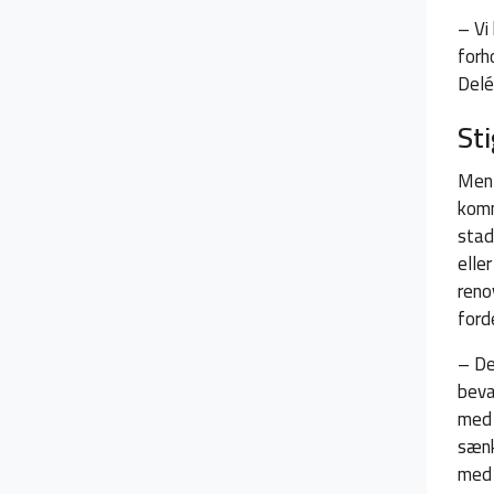
– Vi
forh
Delé
St
Men 
komm
stad
elle
reno
ford
– De
beva
med 
sænk
med 