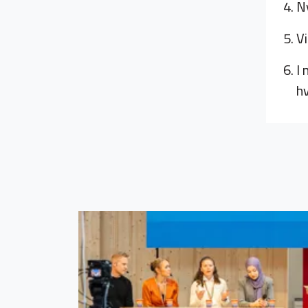
Ny
Vi
I
h