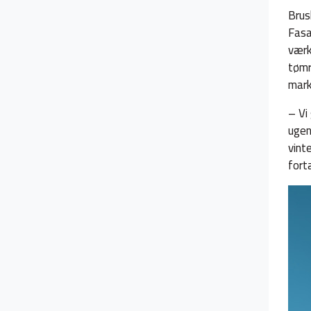
Brus
Fasa
værk
tømr
mark
– Vi
ugen
vint
fort