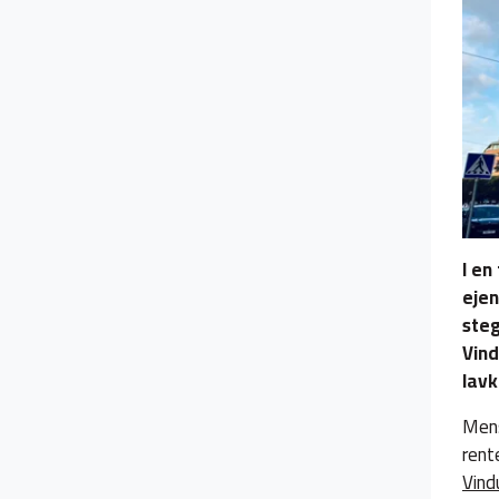
I en
ejen
ste
Vind
lavk
Mens
rent
Vind