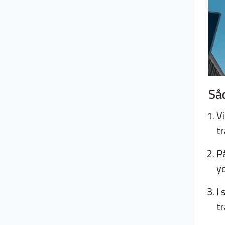
Så
V
tr
P
y
I
t