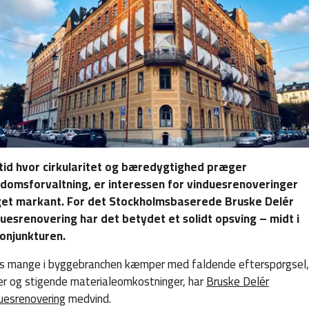
 tid hvor cirkularitet og bæredygtighed præger
domsforvaltning, er interessen for vinduesrenoveringer
get markant. For det Stockholmsbaserede Bruske Delér
uesrenovering har det betydet et solidt opsving – midt i
onjunkturen.
 mange i byggebranchen kæmper med faldende efterspørgsel,
er og stigende materialeomkostninger, har
Bruske Delér
uesrenovering
medvind.