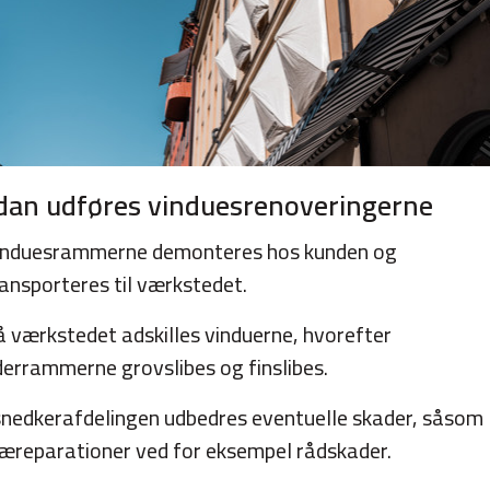
dan udføres vinduesrenoveringerne
induesrammerne demonteres hos kunden og
ansporteres til værkstedet.
å værkstedet adskilles vinduerne, hvorefter
derrammerne grovslibes og finslibes.
 snedkerafdelingen udbedres eventuelle skader, såsom
ræreparationer ved for eksempel rådskader.