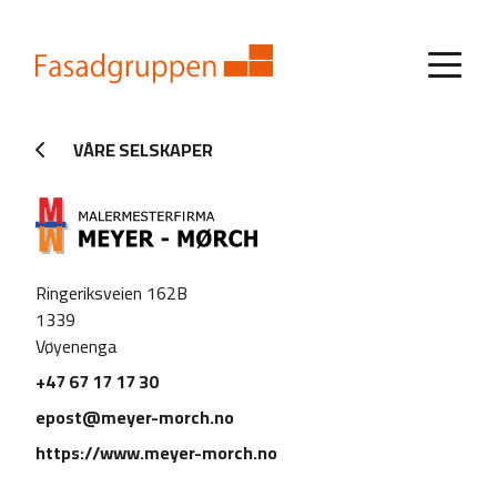
VÅRE SELSKAPER
Ringeriksveien 162B
1339
Vøyenenga
+47 67 17 17 30
epost@meyer-morch.no
https://www.meyer-morch.no