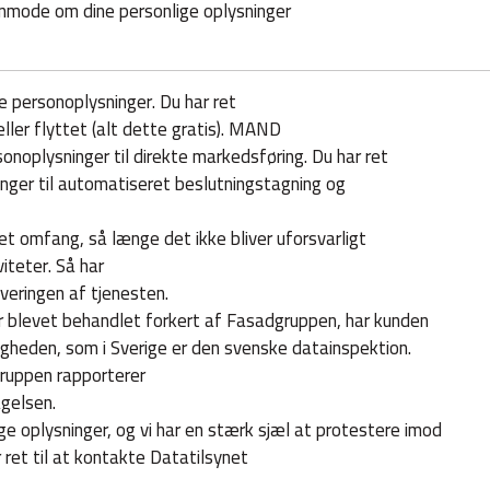
 anmode om dine personlige oplysninger
ne personoplysninger. Du har ret
ller flyttet (alt dette gratis). MAND
rsonoplysninger til direkte markedsføring. Du har ret
inger til automatiseret beslutningstagning og
et omfang, så længe det ikke bliver uforsvarligt
teter. Så har
eringen af ​​tjenesten.
r blevet behandlet forkert af Fasadgruppen, har kunden
digheden, som i Sverige er den svenske datainspektion.
ruppen rapporterer
agelsen.
e oplysninger, og vi har en stærk sjæl at protestere imod
 ret til at kontakte Datatilsynet