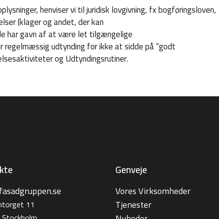
sninger, henviser vi til juridisk lovgivning, fx bogføringsloven,
telser (klager og andet, der kan
de har gavn af at være let tilgængelige
for regelmæssig udtynding for ikke at sidde på “godt
lsesaktiviteter og Udtyndingsrutiner.
kte
Genveje
fasadgruppen.se
Vores Virksomheder
Tjenester
antorget 11
 Stockholm
Nyheder