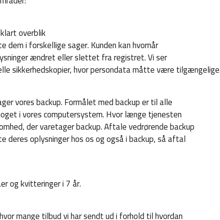
områder:
klart overblik
e dem i forskellige sager. Kunden kan hvornår
ninger ændret eller slettet fra registret. Vi ser
elle sikkerhedskopier, hvor persondata måtte være tilgængelige
tager vores backup. Formålet med backup er til alle
e noget i vores computersystem. Hvor længe tjenesten
ksomhed, der varetager backup. Aftale vedrørende backup
te deres oplysninger hos os og også i backup, så aftal
r og kvitteringer i 7 år.
hvor mange tilbud vi har sendt ud i forhold til hvordan