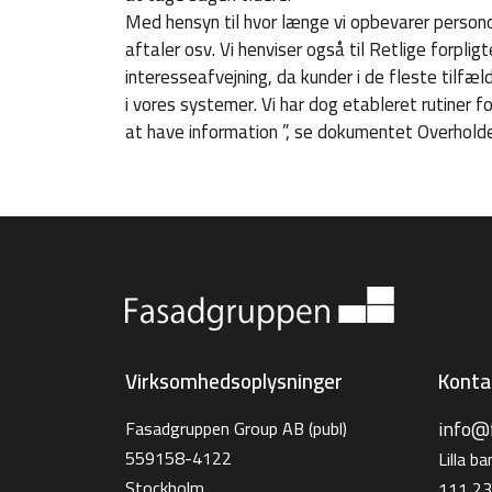
Med hensyn til hvor længe vi opbevarer personoply
aftaler osv. Vi henviser også til Retlige forplig
interesseafvejning, da kunder i de fleste tilfæl
i vores systemer. Vi har dog etableret rutiner 
at have information ”, se dokumentet Overholde
Virksomhedsoplysninger
Konta
info@
Fasadgruppen Group AB (publ)
559158-4122
Lilla b
Stockholm
111 23