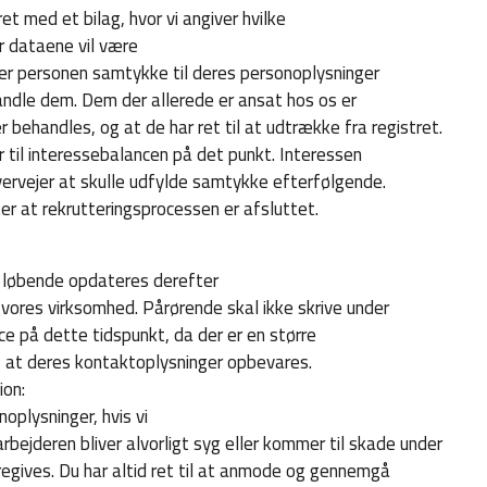
t med et bilag, hvor vi angiver hvilke
er dataene vil være
ver personen samtykke til deres personoplysninger
ndle dem. Dem der allerede er ansat hos os er
behandles, og at de har ret til at udtrække fra registret.
 til interessebalancen på det punkt. Interessen
 overvejer at skulle udfylde samtykke efterfølgende.
er at rekrutteringsprocessen er afsluttet.
m løbende opdateres derefter
r vores virksomhed. Pårørende skal ikke skrive under
ce på dette tidspunkt, da der er en større
il, at deres kontaktoplysninger opbevares.
ion:
plysninger, hvis vi
bejderen bliver alvorligt syg eller kommer til skade under
regives. Du har altid ret til at anmode og gennemgå