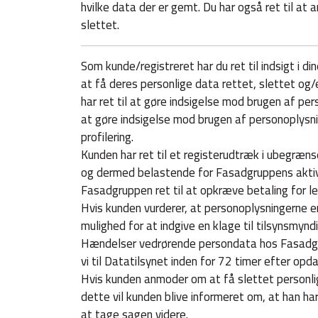
hvilke data der er gemt. Du har også ret til at
slettet.
Som kunde/registreret har du ret til indsigt i di
at få deres personlige data rettet, slettet og/e
har ret til at gøre indsigelse mod brugen af ​​pe
at gøre indsigelse mod brugen af ​​personoplysn
profilering.
Kunden har ret til et registerudtræk i ubegræns
og dermed belastende for Fasadgruppens aktivi
Fasadgruppen ret til at opkræve betaling for lev
Hvis kunden vurderer, at personoplysningerne e
mulighed for at indgive en klage til tilsynsmyn
Hændelser vedrørende persondata hos Fasadg
vi til Datatilsynet inden for 72 timer efter opd
Hvis kunden anmoder om at få slettet personlig
dette vil kunden blive informeret om, at han har
at tage sagen videre.