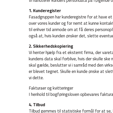
Vi håndterer kunders persondata på følgende 
1. Kunderegister
Fasadgruppen har kunderegistre for at have et 
over vores kunder og for nemt at kunne kontakt
til enhver tid anmode om at få deres personoplys
også at, hvis kunden ønsker det, slette eventu
2. Sikkerhedskopiering
Vi henter hjælp fra et eksternt firma, der vare
kundens data skal forblive, hvis der skulle sk
skal gælde, beslutter vi i samråd med den vir
er blevet tegnet. Skulle en kunde ønske at slet
vi dette.
Fakturaer og kvitteringer
I henhold til bogføringsloven opbevares fakturae
4. Tilbud
Tilbud gemmes til statistiske formål for at se, 