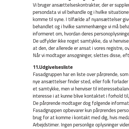
Vi bruger ansættelseskontrakter, der er supplere
persondata vi vil behandle og i hvilke situation
komme til syne. I tilfælde af nyansættelser gi
behandlet og i hvilke sammenhænge vi må beha
informeret om, hvordan deres personoplysninger 
De udfylder ikke noget samtykke, da vi henviser
at den, der allerede er ansat i vores registre,
Når vi modtager ansøgninger, slettes disse, eft
11.Udgivelsesliste
Fasadgruppen har en liste over pårørende, so
nye ansættelser finder sted, eller folk forlade
et samtykke, men vi henviser til interessebalan
interesse i at kunne blive kontaktet i forhold t
De pårørende modtager dog følgende informat
Fasadgruppen opbevarer kun pårørendes persono
brug for at komme i kontakt med dig, hvis medar
Arbejdstimer. Ingen personlige oplysninger vide