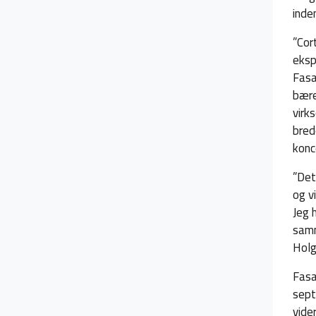
inde
”Cor
eksp
Fasa
bære
virk
bred
konc
”Det
og v
Jeg h
samm
Holg
Fasa
sept
vide