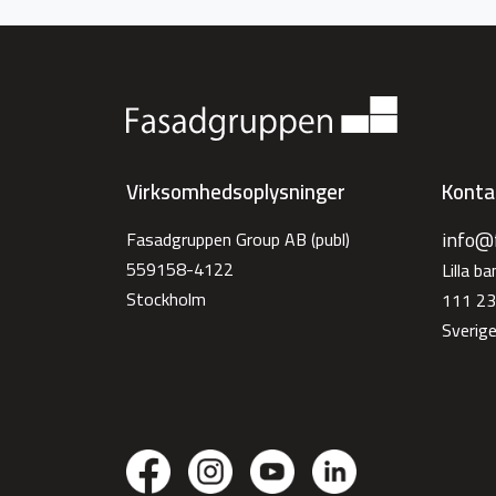
Virksomhedsoplysninger
Konta
info@
Fasadgruppen Group AB (publ)
559158-4122
Lilla b
Stockholm
111 23
Sverig