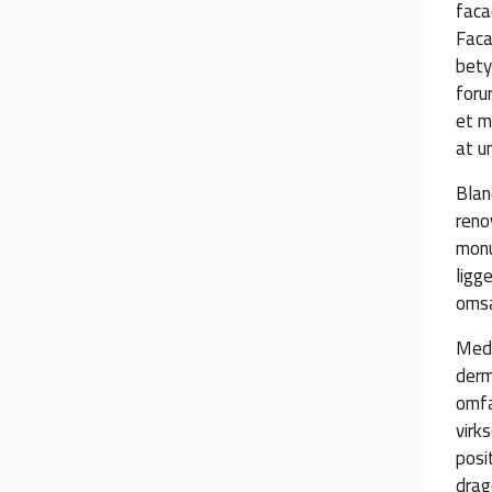
faca
Faca
bety
foru
et m
at u
Blan
reno
monu
ligg
omsæ
Med 
derm
omfa
virk
posi
drag