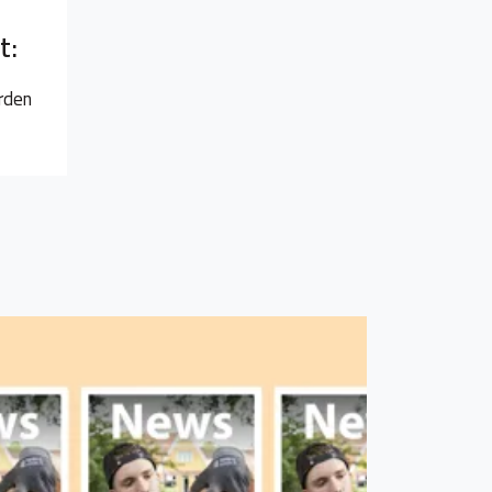
t:
rden