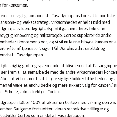
n for koncernen.
tex er en vigtig komponent i Fasadgruppens fortsatte nordiske
ansions- og vækststrategi. Virksomheden er helt i tråd med
dgruppens bæredygtighedsprofil gennem deres fokus pе
dygtig renovering og miljøarbejde. Cortex supplerer de andre
somheder i koncernen godt, og vi vil nu kunne tilbyde kunden en 
ere vifte af tjenester", siger Pål Warolin, adm. direktør og
ernchef i Fasadgruppen.
 føles rigtig godt og spændende at blive en del af Fasadgruppe
i ser frem til at samarbejde med de andre virksomheder i koncer
åber, at vi kommer til at tilføre vigtige brikker til helheden, og a
en vil være et endnu bedre og mere sikkert valg for kunden,” s
er Schultz, adm. direktør i Cortex.
dgruppen køber 100% af aktierne i Cortex med virkning den 25.
ember. Sælgerne fortsætter i deres respektive stillinger og
reudvikler Cortex som en del af Fasadgruppen.