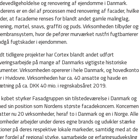
devedligeholdelse og renovering af ejendomme i Danmark.
derens er en del af processen med renovering af facader, hvilke
der, at facaderne renses for blandt andet gamle malinglag,
rening, mørtel, snavs, graffiti og puds. Virksomheden tilbyder o
embransystem, hvor de pеfører murværket rustfri fugtbarrierer
ndgå fugtskader i ejendommen.
dt tidligere projekter har Cortex blandt andet udført
veringsarbejde på mange af Danmarks vigtigste historiske
menter. Virksomheden opererer i hele Danmark, og hovedkonto
er i Hvidovre. Virksomheden har ca. 40 ansatte og havde en
tning på ca. DKK 40 mio. i regnskabsåret 2019.
købet styrker Fasadgruppen sin tilstedeværelse i Danmark og
ed sin position som Nordens største facadekoncern. Koncernen
tter nu 20 virksomheder, heraf to i Danmark og en i Norge. Alle
somheder arbejder under deres egne brands og udvikler stærke
tioner på deres respektive lokale markeder, samtidig med at de
er fordel af regional styrke, samarbejde og erfaringsudveksling