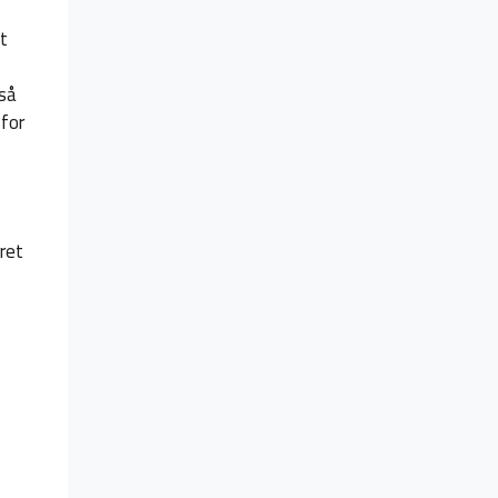
t
gså
 for
ret