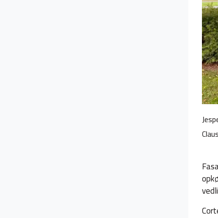
Jesp
Clau
Fasa
opkø
vedl
Cort