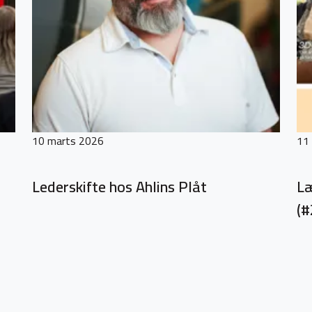
10 marts 2026
11
Lederskifte hos Ahlins Plåt
Læ
(#